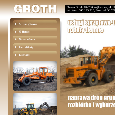
Teresa Groth, 84-200 Wejherowo, ul. E
tel. kom. 505 175 210, Baza: tel. 58 7
Strona główna
O firmie
Nasza oferta
Certyfikaty
Kontakt