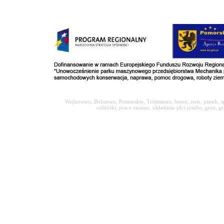
Wejherowo, Bolszewo, Pomorskie, Trójmiasto, beton, żwir, piasek,
ozbiórki, prace ziemne, układanie płyt jumbo, gruz, 